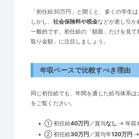
「初任給30万円」と聞くと、多くの学生
しかし、
社会保険料や税金
などが差し引か
一般的です。初任給の「額面」だけを見て
取り金額」に注目しましょう。
年収ベースで比較すべき理由
同じ初任給でも、年間を通じた給与体系は
をご覧ください。
① 初任給
40万円
／賞与
なし
→ 年収
② 初任給
30万円
／賞与年
120万円
→